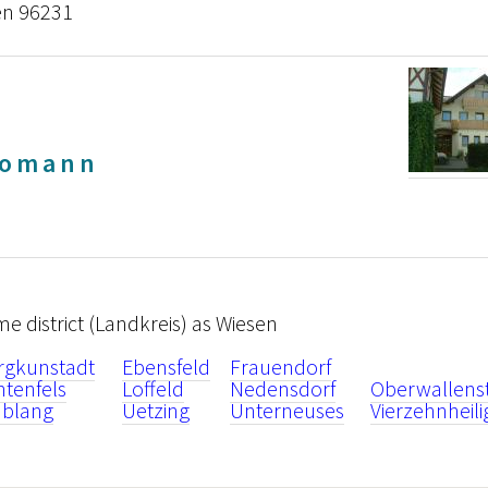
sen 96231
homann
ame district (Landkreis) as Wiesen
rgkunstadt
Ebensfeld
Frauendorf
htenfels
Loffeld
Nedensdorf
Oberwallens
ublang
Uetzing
Unterneuses
Vierzehnheil