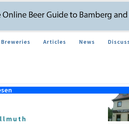
Breweries
Articles
News
Discus
esen
ellmuth