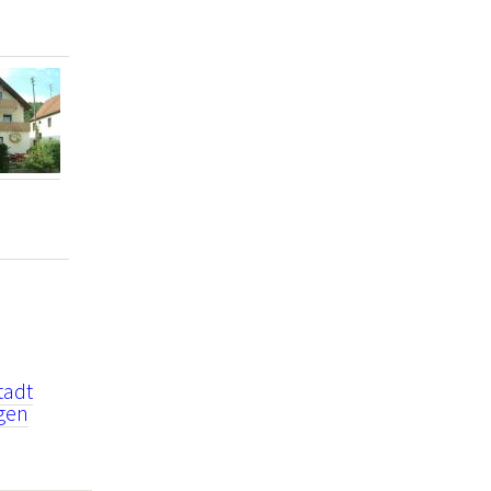
tadt
igen