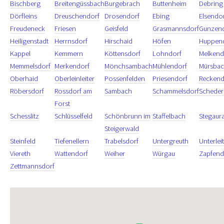
Bischberg
Breitengüssbach
Burgebrach
Buttenheim
Debring
Dörfleins
Dreuschendorf
Drosendorf
Ebing
Elsendo
Freudeneck
Friesen
Geisfeld
Grasmannsdorf
Gunzen
Heiligenstadt
Herrnsdorf
Hirschaid
Höfen
Huppen
Kappel
Kemmern
Köttensdorf
Lohndorf
Melkend
Memmelsdorf
Merkendorf
Mönchsambach
Mühlendorf
Mürsba
Oberhaid
Oberleinleiter
Possenfelden
Priesendorf
Reckend
Röbersdorf
Rossdorf am
Sambach
Schammelsdorf
Scheder
Forst
Schesslitz
Schlüsselfeld
Schönbrunn im
Staffelbach
Stegaur
Steigerwald
Steinfeld
Tiefenellern
Trabelsdorf
Untergreuth
Unterlei
Viereth
Wattendorf
Weiher
Würgau
Zapfend
Zettmannsdorf